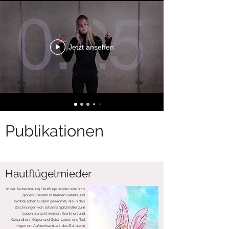
Jetzt ansehen
Publikationen
Hautflügelmieder
In der Textsammlung Hautflügelmieder wird sich
großen Themen in kleinen Details und
symbolischen Bildern gewidmet, die in den
Zeichnungen von Johanna Spitzmüller zum
Leben erweckt werden. Krankheit und
Gesundheit, Körper und Geist, Leben und Tod
ringen um Aufmerksamkeit, das Ziel bleibt