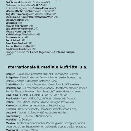
Deichbrand
Festival in Cuxhaven (DE)
Österreichischer
KlimaDIALOG
(AT)
Zukunftskongress der
Grünen Europa
(AT)
Wiener Woche der Würde
am Kobenzl (AT)
Tag der Psychologie
im Wiener Rathaus (AT)
Die Möwe
&
Kinderschutzzentrum Wien
(AT)
Wein4/Festival
(AT)
Jeunesse
(AT)
Frauen Für Frauen
(AT)
Jugendchor Österreich
(AT)
Vocale Neuburg
(AT)
Kaleidoskop
Filmfestival (AT)
Businesscircle
(AT)
Feministival
(AT)
Free Tree Festival
(AT)
Aicher Herbst Kultur
(AT)
Erzdiözese Innsbruck
(AT)
Bloggen für und mit
Liebes Tagebuch...
&
Interrail Europe
uvm.
Internationale & mediale Auftritte, u.a.
Belgien
- Europameisterschaft 2021/23, Transpoesie Festival
Bulgarien
- Demokratie und Deutsch Lernen an der Donau 2025
(österreichische & deutsche Botschaft Sofia)
Costa Rica
- San José / Poetry Slam Costa Rica & ÖKF Mexiko
Deutschland
, u.a.
Volkstheater München, Stadttheater Baden-Baden,
English Theatre Frankfurt, Ernst Deutsch Theater Hamburg uvm.
Finnland
- Helsinki, Helsinki Poetry Connection
Frankreich
- Paris, UNESCO 30th World Olymp'Arts Council
I
talien
- Rom, Milano, Torino, Bibione, Treviglio, Pavia uvm.
Kamerun
- SLAMeroun International Festival 2023
Kroatien
- Kroatische Poetry Slam Staatsmeisterschaft 2023
Lettland
- Viskaļi - Dzīves kvalitātes dizaina institūts
Luxemburg
- Kulturhaus Niederanven
Marokko
- Je Dis Slam
Mexiko
- Festival Internacional de Poesía Ignazio Rodriguez Galván
2019, 2021 & 26. Encuentro Internacional de poetas de Zamora 2022
Mosambik
- Poetas d'Alma