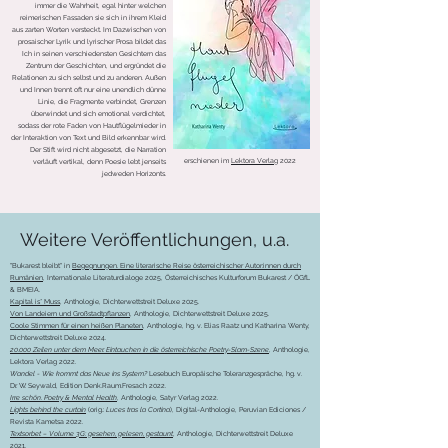
immer die Wahrheit, egal hinter welchen
reimerischen Fassaden sie sich in ihrem Kleid
aus zarten Worten versteckt. Im Dazwischen von
prosaischer Lyrik und lyrischer Prosa bildet das
Ich in seinen verschiedensten Gesichtern das
Zentrum der Geschichten, und ergründet die
Relationen zu sich selbst und zu anderen.
Außen
und Innen trennt oft nur eine unendlich dünne
Linie, die Fragmente verbindet, Grenzen
überwindet und sich emotional verdichtet,
sodass der rote Faden von Hautflügelmieder in
der Interaktion von Text und Bild erkennbar wird.
Der Stift wird nicht abgesetzt, die Narration
erschienen im
Lektora Verlag
2022
verläuft vertikal, denn Poesie lebt jenseits
jedweden Horizonts.
Weitere Veröffentlichungen, u.a.
"Bukarest bleibt" in
Begegnungen. Eine literarische Reise österreichischer Autor:innen durch
Rumänie
n
, Internationale Literaturdialoge 2025, Österreichisches Kulturforum Bukarest / ÖGfL
& BMEIA.
Kapital is* Muss
, Anthologie, Dichterwettstreit Deluxe 2025.
Von Landeiern und Großstadtpflanzen
, Anthologie, Dichterwettstreit Deluxe 2025.
Coole Stimmen für einen heißen Planeten
, Anthologie, hg. v. Elias Raatz und Katharina Wenty,
Dichterwettstreit Deluxe 2024.
20.000 Zeilen unter dem Meer. Eintauchen in die österreichische Poetry-Slam-Szene
, Anthologie,
Lektora Verlag 2022.
Wandel - Wie kommt das Neue ins System?
Lesebuch Europäische Toleranzgespräche, hg. v.
Dr. W. Seywald, Edition Denk.Raum.Fresach 2022.
Irre schön. Poetry & Mental Health
, Anthologie, Satyr Verlag 2022.
Lights behind the curtain
(orig.:
Luces tras la Cortina
), Digital-Anthologie, Peruvian Ediciones /
Revista Kametsa 2022.
Textsorbet – Volume 3G: gesehen, gelesen, gestaunt
, Anthologie, Dichterwettstreit Deluxe
2021.