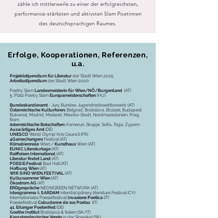
zähle ich mittlerweile zu einer der erfolgreichsten,
performance-stärksten und aktivsten Slam Poetinnen
des deutschsprachigen Raumes.
Erfolge, Kooperationen, Referenzen,
u.a.
Projektstipendium für Literatur
der Stadt Wien 2025
Arbeitsstipendium
der Stadt Wien 2020
Poetry Slam
Landesmeisterin für Wien/NÖ/Burgenland
(AT)
5. Platz Poetry Slam
Europameisterschaften
(HU)
Bundeskanzleramt
- Jury Bundes-Jugendredewettbewerb (AT)
Österreichische Kulturforen:
Belgrad,
Bratisl
ava
, Brüssel, Budapest
Bukarest, Madrid, Mailand, Mexiko-Stadt, Nordmazedonien, Prag,
Rom
österreichische Botschaften:
Kamerun, Skopje, Sofia, Togo, Zypern
Auswärtiges Amt
(DE)
UNESCO
World Olymp*Arts Council (FR)
4Gamechangers
Festival (AT)
Klimabiennale
Wien /
Kunsthaus
Wien (AT)
EUNIC Literaturtage
(AT)
Raiffeisen International
(AT)
Literatur findet Land
(AT)
POESIE:Festival
Bad Hall (AT)
Hofburg Wien
(AT)
WIR SIND WIEN.FESTIVAL
(AT)
Kultursommer Wien
(AT)
Ökostrom AG
(AT)
ERDgespräche
NEONGREEN NETWORK (AT)
Ideogramma
&
SARDAM
interdisciplinary literature Festival (CY)
Internationales Poesiefestival
Invasione Poetica
(IT)
Poesiefestival
Cabudanne de sos Poetas
(IT)
41. Erlanger Poetenfest
(DE)
Goethe Institut
Bratislava & Italien (SK/IT)
Karpatendeutscher Verein
in der Slowakei (SK)