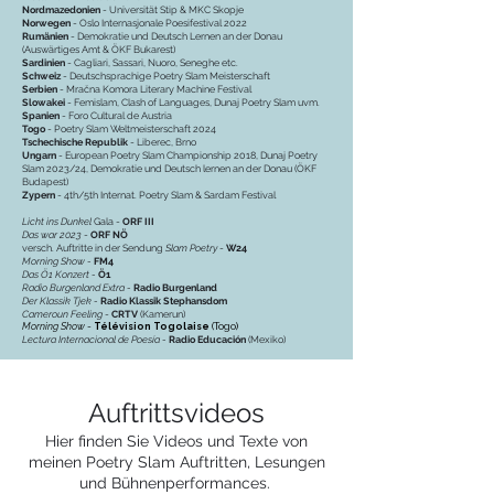
Nordmazedonien
- Universität Stip & MKC Skopje
Norwegen
- Oslo Internasjonale Poesifestival 2022
Rumänien
- Demokratie und Deutsch Lernen an der Donau
(Auswärtiges Amt & ÖKF Bukarest)
Sardinien
- Cagliari, Sassari, Nuoro, Seneghe etc.
Schweiz
- Deutschsprachige Poetry Slam Meisterschaft
Serbien
- Mračna Komora Literary Machine Festival
Slowakei
- Femislam, Clash of Languages, Dunaj Poetry Slam uvm.
Spanien
- Foro Cultural de Austria
Togo
- Poetry Slam Weltmeisterschaft 2024
Tschechische Republik
- Liberec, Brno
Ungarn
-
European Poetry Slam Championship 2018, Dunaj Poetry
Slam 2023/24, Demokratie und Deutsch lernen an der Donau (ÖKF
Budapest)
Zypern
- 4th/5th Internat. Poetry Slam & Sardam Festival
Licht ins Dunkel
Gala -
ORF III
Das war 2023
-
ORF NÖ
versch. Auftritte in der Sendung
Slam Poetry
-
W24
Morning Show -
FM4
Das Ö1 Konzert -
Ö1
Radio Burgenland Extra -
Radio Burgenland
Der Klassik Tjek -
Radio Klassik Stephansdom
Cameroun Feeling
-
CRTV
(Kamerun)
Morning Show
-
Télévision Togolaise
(Togo)
Lectura Internacional de Poesía -
Radio Educación
(Mexiko)
Auftrittsvideos
Hier finden Sie Videos und Texte von
meinen Poetry Slam Auftritten, Lesungen
und Bühnenperformances.